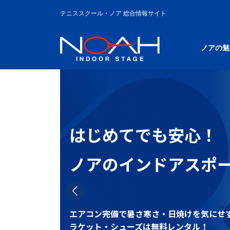
コ
ナ
テニススクール・ノア 総合情報サイト
ン
ビ
テ
ゲ
ン
ー
ツ
シ
ノアの魅
へ
ョ
ス
ン
ス
キ
に
ラ
ッ
移
イ
プ
動
ダ
ー
はじめてでも安心！
テニススクール・ノ
ア
イ
ノアのインドアスポ
テ
その秘訣は「ラリー
ム
リ
ン
ク
エアコン完備で暑さ寒さ・日焼けを気にせ
ラケット・シューズは無料レンタル！