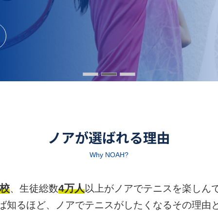
ちら
ノアが選ばれる理由
Why NOAH?
5校
4万人
、
生徒総数
以上が
ノアでテニスを楽しん
ば知るほど、ノアでテニスがしたくなるその理由