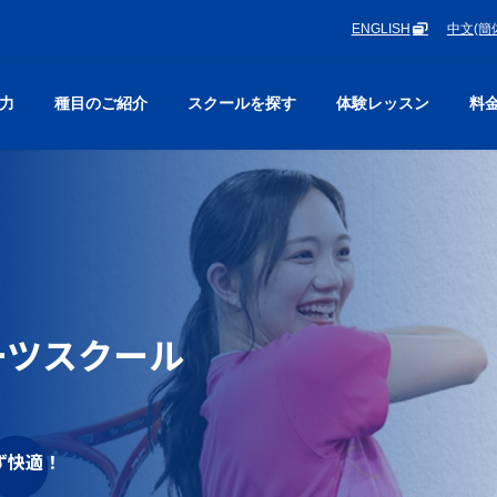
ENGLISH
中文(簡
力
種目のご紹介
スクールを探す
体験レッスン
料
アのテニスは、
楽しいテニス！
ーツスクール
コミュニケーション」です。
ず快適！