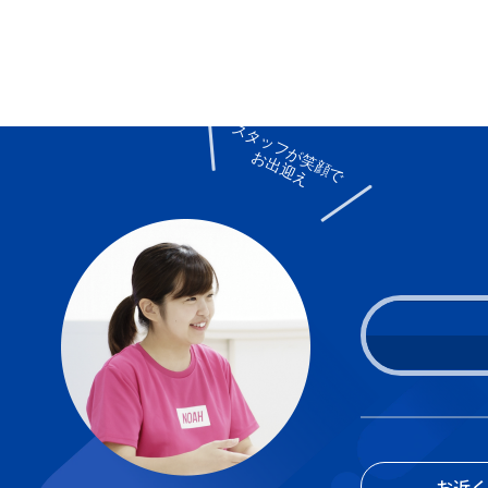
スタッフが笑顔で
お出迎え
お近