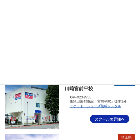
スクールの詳細へ
神奈川県
川崎溝の口校
044-455-4305
武蔵溝ノ口駅、溝の口駅 徒歩5分
ラケット・シューズ無料レンタル
,
駐車
場
スクールの詳細へ
神奈川県
川崎宮前平校
044-920-9788
東急田園都市線「宮前平駅」徒歩1分
ラケット・シューズ無料レンタル
スクールの詳細へ
埼玉県