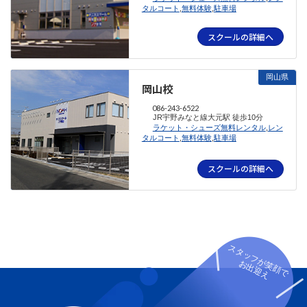
タルコート
,
無料体験
,
駐車場
スクールの詳細へ
岡山県
岡山校
086-243-6522
JR宇野みなと線大元駅 徒歩10分
ラケット・シューズ無料レンタル
,
レン
タルコート
,
無料体験
,
駐車場
スクールの詳細へ
スタッフが笑顔で
お出迎え