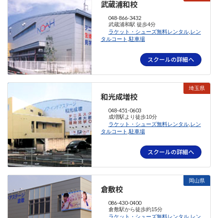
武蔵浦和校
048-866-3432
武蔵浦和駅 徒歩4分
ラケット・シューズ無料レンタル
,
レン
タルコート
,
駐車場
スクールの詳細へ
埼玉県
和光成増校
048-451-0603
成増駅より徒歩10分
ラケット・シューズ無料レンタル
,
レン
タルコート
,
駐車場
スクールの詳細へ
岡山県
倉敷校
086-430-0400
倉敷駅から徒歩約15分
ラケット・シューズ無料レンタル
,
レン