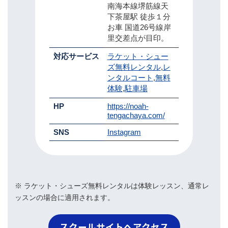
南海本線堺筋線天
下茶屋駅 徒歩１分
お車 国道26号線岸
里交差点が目印。
対応サービス
ラケット・シュー
ズ無料レンタル
,
レ
ンタルコート
,
無料
体験
,
駐車場
HP
https://noah-
tengachaya.com/
SNS
Instagram
※ ラケット・シューズ無料レンタルは体験レッスン、通常レ
ッスンの場合に適用されます。
スクールサイトへアクセス