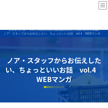
コ
ナ
ン
ビ
テニススクール・ノア 総合情報サイト
テ
ゲ
ン
ー
ツ
シ
へ
ョ
ス
ン
トップページ
ノア・スタッフからお伝えしたい、ちょっといいお話
キ
に
ノア・スタッフからお伝えしたい、ちょっといいお話 vol.4 WEBマンガ
ッ
移
プ
動
ノア・スタッフからお伝えした
い、ちょっといいお話 vol.4
WEBマンガ