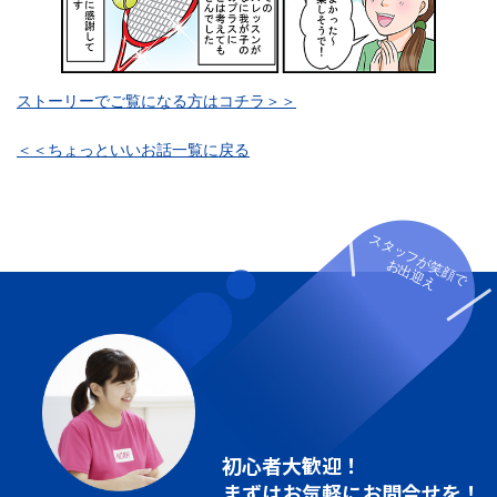
ストーリーでご覧になる方はコチラ＞＞
＜＜ちょっといいお話一覧に戻る
スタッフが笑顔で
お出迎え
初心者大歓迎！
まずはお気軽にお問合せを！